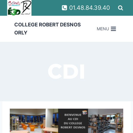
Aller
01.48.84.39.40
au
contenu
COLLEGE ROBERT DESNOS
MENU
ORLY
CDI