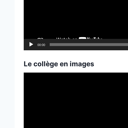
00:00
Le collège en images
L
e
c
t
e
u
r