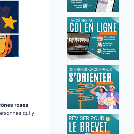
cônes roses
personnes qui y