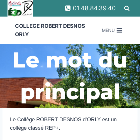
Aller
01.48.84.39.40
au
contenu
COLLEGE ROBERT DESNOS
MENU
ORLY
Le mot du
principal
Le Collège ROBERT DESNOS d’ORLY est un
collège classé REP+.