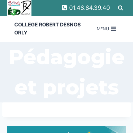
Aller
01.48.84.39.40
au
contenu
COLLEGE ROBERT DESNOS
MENU
ORLY
Pédagogie
et projets