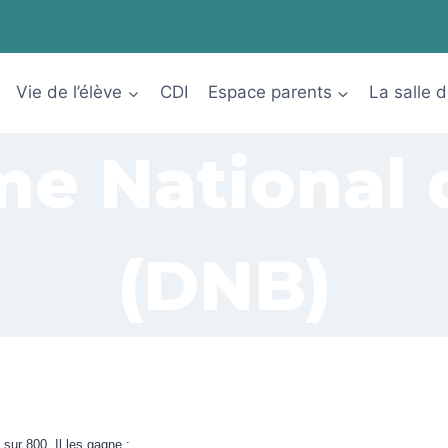
Vie de l’élève
CDI
Espace parents
La salle 
me National 
(DNB)
 sur 800. Il les gagne :