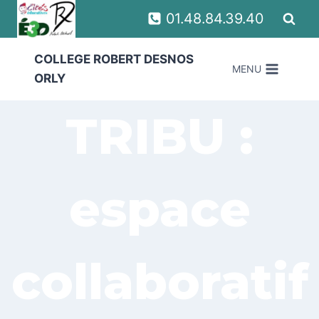
Aller
01.48.84.39.40
au
contenu
COLLEGE ROBERT DESNOS
MENU
ORLY
TRIBU :
espace
collaboratif